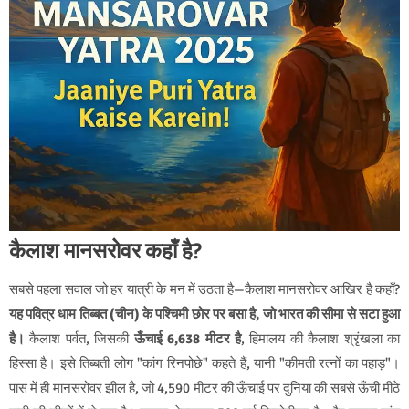
कैलाश मानसरोवर कहाँ है?
सबसे पहला सवाल जो हर यात्री के मन में उठता है—कैलाश मानसरोवर आखिर है कहाँ?
यह पवित्र धाम तिब्बत (चीन) के पश्चिमी छोर पर बसा है, जो भारत की सीमा से सटा हुआ
है।
कैलाश पर्वत, जिसकी
ऊँचाई 6,638 मीटर है
, हिमालय की कैलाश श्रृंखला का
हिस्सा है। इसे तिब्बती लोग "कांग रिनपोछे" कहते हैं, यानी "कीमती रत्नों का पहाड़"।
पास में ही मानसरोवर झील है, जो 4,590 मीटर की ऊँचाई पर दुनिया की सबसे ऊँची मीठे