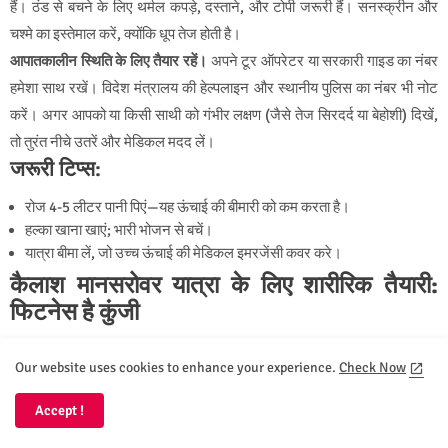
हैं। ठंड से बचने के लिए थर्मल कपड़े, दस्ताने, और टोपी जरूरी हैं। सनस्क्रीन और
चश्मे का इस्तेमाल करें, क्योंकि धूप तेज होती है।
आपातकालीन स्थिति के लिए तैयार रहें।
अपने टूर ऑपरेटर या सरकारी गाइड का नंबर
हमेशा साथ रखें। विदेश मंत्रालय की हेल्पलाइन और स्थानीय पुलिस का नंबर भी नोट
करें। अगर आपको या किसी साथी को गंभीर लक्षण (जैसे तेज सिरदर्द या बेहोशी) दिखें,
तो तुरंत नीचे उतरें और मेडिकल मदद लें।
जरूरी टिप्स:
रोज 4-5 लीटर पानी पिएं—यह ऊंचाई की बीमारी को कम करता है।
हल्का खाना खाएं; भारी भोजन से बचें।
यात्रा बीमा लें, जो उच्च ऊंचाई की मेडिकल इमरजेंसी कवर करे।
कैलाश मानसरोवर यात्रा के लिए शारीरिक तैयारी:
फिटनेस है कुंजी
यह यात्रा, खासकर 52 किमी की कैलाश परिक्रमा (कोरा), आपके शारीरिक दमखम की
Our website uses cookies to enhance your experience.
Check Now
परीक्षा लेती है। इसलिए, कम से कम 2-3 महीने पहले तैयारी शुरू करना महत्वपूर्ण है:
Accept !
रोजाना पैदल चलें:
प्रतिदिन 4-5 किलोमीटर चलने का लक्ष्य रखें, धीरे-धीरे इसे
बढ़ाएं। संभव हो तो थोड़ी चढ़ाई वाले रास्ते पर चलें।