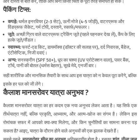
और दोस्तों से बात करें, ताकि आप बिना किसी चिंता के पूरी तरह समर्पित हो सकें।
पैकिंग टिप्स:
कपड़े:
थर्मल इनरवियर (2-3 सेट), ऊनी मोजे (4-5 जोड़ी), वाटरप्रूफ और
विंडप्रूफ जैकेट, गर्म टोपी, दस्ताने, स्कार्फ/मफलर।
जूते
: अच्छी ग्रिप वाले वाटरप्रूफ ट्रैकिंग जूते (पहले पहनकर देख लें), कैंप के लिए
हल्के जूते/सैंडल।
स्वास्थ्य:
फर्स्ट-एड किट, डायमॉक्स (डॉक्टर की सलाह पर), दर्द निवारक, बैंडेज,
एंटीसेप्टिक, निजी दवाएं।
अन्य:
सनस्क्रीन (SPF 50+), धूप का चश्मा (UV प्रोटेक्शन वाला), पावर बैंक,
टॉर्च, पानी की बोतल (थर्मस बेहतर), सूखे मेवे, एनर्जी बार।
सही शारीरिक और मानसिक तैयारी के साथ आप इस यात्रा को न केवल पूरा करेंगे, बल्कि
इसके हर पल को जी लेंगे।
कैलाश मानसरोवर यात्रा
अनुभव
?
कैलाश मानसरोवर यात्रा का हर कदम एक नया अनुभव लेकर आता है। यह सिर्फ एक
तीर्थयात्रा नहीं, बल्कि प्रकृति, आध्यात्म, और आत्म-खोज का संगम है। लेकिन इस
रोमांचक सफर में आपको क्या-क्या मिलेगा, और किन चुनौतियों का सामना करना पड़
सकता है? आइए, यात्रा के दौरान होने वाले अनुभवों की एक झलक देखते हैं।
सबसे पहले,
मानसरोवर झील का अनुभव
अविस्मरणीय होता है। इसका
शांत, नीला जल