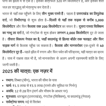
पानी की झीलों में से एक है। इसका क्षेत्रफल 320 वर्ग किलोमीटर है, और इसका शांत
जल हर श्रद्धालु को मंत्रमुग्ध कर देता है।
भारत से यहाँ तक पहुँचने के लिए
तीन मुख्य रास्ते हैं
। पहला है
उत्तराखंड का लिपुलेख
दर्रा
, जो
पिथौरागढ़
से शुरू होता है—
दिल्ली से यहाँ तक सड़क से करीब 1,000
किलोमीटर
और फिर
कैलाश तक 200 किलोमीटर
का सफर है।
दूसरा रास्ता सिक्किम
का नाथु ला दर्रा
है, जो गंगटोक से शुरू होकर
लगभग 2,000 किलोमीटर
दूर ले जाता
है।
तीसरा विकल्प नेपाल का है, जहाँ काठमांडू से हिल्सा बॉर्डर तक फ्लाइट और फिर
सड़क मार्ग
से कैलाश पहुँचा जा सकता है।
कैलाश और मानसरोवर
एक-दूसरे से
40
किलोमीटर दूर हैं
—पहले झील में स्नान और फिर पर्वत की परिक्रमा, यही यात्रा का क्रम
है। पास में राक्षस ताल भी है, जो मानसरोवर से अलग अपनी रहस्यमयी शांति के लिए
जानी जाती है।
2025 की यात्रा: एक नज़र में
स्थान:
तिब्बत (चीन), भारत की सीमा के पास
खर्च
: ₹1.5 लाख से ₹3.5 लाख (रास्ते और सुविधा पर निर्भर)
अवधि
: 12 से 28 दिन (मार्ग और मौसम के आधार पर)
शुरुआत
: धारचूला (उत्तराखंड), गंगटोक (सिक्किम), या काठमांडू (नेपाल)
सर्वश्रेष्ठ समय
: मई से सितंबर